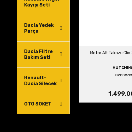
Kayışı Seti
Dacia Yedek
Parça
Dacia Filtre
Motor Alt Takozu Clio 
Bakım Seti
HUTCHIN
8200151
Renault-
Dacia Silecek
1.499,0
OTO SOKET