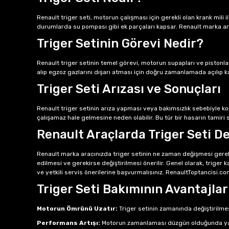
Renault triger seti, motorun çalışması için gerekli olan krank mili i
durumlarda su pompası gibi ek parçaları kapsar. Renault marka arac
Triger Setinin Görevi Nedir?
Renault triger setinin temel görevi, motorun supapları ve piston
alıp egzoz gazlarını dışarı atması için doğru zamanlamada açılıp 
Triger Seti Arızası ve Sonuçları
Renault triger setinin arıza yapması veya bakımsızlık sebebiyle k
çalışamaz hale gelmesine neden olabilir. Bu tür bir hasarın tamiri so
Renault Araçlarda Triger Seti D
Renault marka aracınızda triger setinin ne zaman değişmesi gerektiğ
edilmesi ve gerekirse değiştirilmesi önerilir. Genel olarak, triger 
ve yetkili servis önerilerine başvurmalısınız. RenaultToptancisi.com’
Triger Seti Bakımının Avantajlar
Motorun Ömrünü Uzatır:
Triger setinin zamanında değiştirilmes
Performans Artışı:
Motorun zamanlaması düzgün olduğunda yakıt