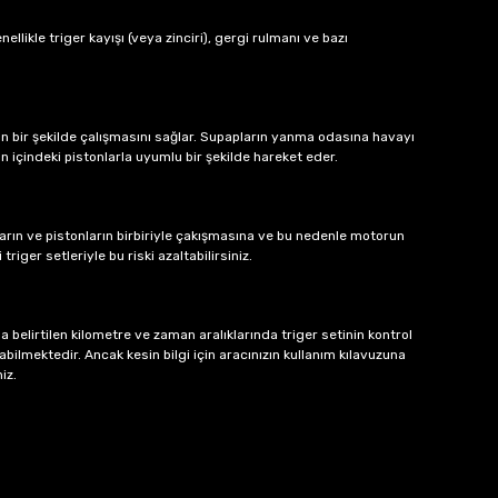
llikle triger kayışı (veya zinciri), gergi rulmanı ve bazı
 bir şekilde çalışmasını sağlar. Supapların yanma odasına havayı
 içindeki pistonlarla uyumlu bir şekilde hareket eder.
arın ve pistonların birbiriyle çakışmasına ve bu nedenle motorun
iger setleriyle bu riski azaltabilirsiniz.
 belirtilen kilometre ve zaman aralıklarında triger setinin kontrol
abilmektedir. Ancak kesin bilgi için aracınızın kullanım kılavuzuna
iz.