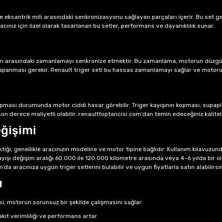
le eksantrik mili arasındaki senkronizasyonu sağlayan parçaları içerir. Bu set gene
ınız için özel olarak tasarlanan bu setler, performans ve dayanıklılık sunar.
ları arasındaki zamanlamayı senkronize etmektir. Bu zamanlama, motorun düzgün
kapanması gerekir. Renault triger seti bu hassas zamanlamayı sağlar ve motorun
opması durumunda motor ciddi hasar görebilir. Triger kayışının kopması, supapl
n derece maliyetli olabilir. renaulttoptancisi.com’dan temin edeceğiniz kaliteli tr
eğişimi
i, genellikle aracınızın modeline ve motor tipine bağlıdır. Kullanım kılavuzunda
kayışı değişim aralığı 60.000 ile 120.000 kilometre arasında veya 4-6 yılda bir ol
da aracınıza uygun triger setlerini bulabilir ve uygun fiyatlarla satın alabilirsin
ı
i, motorun sorunsuz bir şekilde çalışmasını sağlar.
 verimliliği ve performans artar.