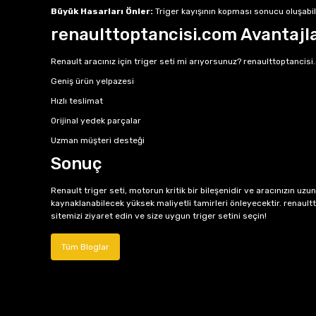
Büyük Hasarları Önler:
Triger kayışının kopması sonucu oluşabil
renaulttoptancisi.com Avantajla
Renault aracınız için triger seti mi arıyorsunuz? renaulttoptancisi.
Geniş ürün yelpazesi
Hızlı teslimat
Orijinal yedek parçalar
Uzman müşteri desteği
Sonuç
Renault triger seti, motorun kritik bir bileşenidir ve aracınızın uz
kaynaklanabilecek yüksek maliyetli tamirleri önleyecektir. renault
sitemizi ziyaret edin ve size uygun triger setini seçin!
Tüm Bloglar