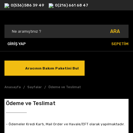
0(536) 586 39 49
0(216) 661 68 47
ARA
GİRİŞ YAP
SEPETİM
Aracının Bakım Paketini Bul
Anasayfa
Sayfalar
Ödeme ve Teslimat
Ödeme ve Teslimat
- Ödemeler Kredi Kartı, Mail Order ve Havale/EFT olarak yapılmaktadır.