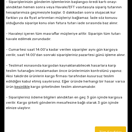
- Siparişlerinizin gönderim işlemlerinin başlangıcı kredi kartı onayı
alındıktan hemen sonra veya Havale/EFT vasıtasıyla sipariş tutarının
hesaplarımıza geçmesiyle başlar.
O dakikadan sonra oluşacak kur
farkları ya da fiyat artırımları müşteriyi bağlamaz. İade söz konusu
olduğunda siparişe konu olan fatura tutarı iade sırasında baz alınır.
- Havaleyi içeren tüm masraflar müşteriye aittir. Siparişin tüm tutarı
havale edilmek zorundadır.
- Cumartesi saat 14:00'a kadar verilen siparişler aynı gün kargoya
verilir, saat 14:00'dan sonraki siparişleriniz pazartesi günü işleme alınır.
-
Teslimat esnasında kargodan kaynaklanabilecek hasarlara karşı
teslim tutanağını imzalamadan önce ürünlerimizin kontrolünü yapınız.
Aksi takdirde ürünlerin kargo firması tarafından kusursuz teslim
edildiğini kabul etmiş sayılırsınız. Eğer üründe herhangi bir hasar varsa
ürün
kesinlikle
kargo şirketinden teslim alınmamalıdır.
- Siparişleriniz ödeme bilgileri alındıktan en geç 3 gün içinde kargoya
verilir. Kargo şirketi gönderim mesafesine bağlı olarak 3 gün içinde
elinize ulaştırır.