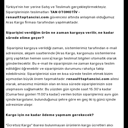
Türkiye'nin her yerine Satış ve Teslimatı gerçekleştirmekteyiz.
Siparişlerinizin teslimatları
TAN OTOMOTİV -
renaulttoptancisi.com
güvencesi altında anlaşmalı olduğumuz
Aras Kargo firması tarafından yapılmaktadır.
Siparişini verdiğim ürün ne zaman kargoya verilir, ne kadar
sürede elime geçer?
Siparişiniz kargoya verildiği zaman, sistemlerimiz tarafından e-mail
adresinize, akşam saatlerinde (Aras Kargo, kargonuzu sistemlerine
giriş yaptıktan hemen sonra) kargo teslimat bilgileri otomatik olarak
gönderilecektir. Bu e-mail ile siparişinizin ne zaman kargoya teslim
edildiğini öğrenebilir ve siparişinizin durumunu rahatça takip
edebilirsiniz. Siparişlerinizi size en kısa sürede teslim etmek bizim
açımızdan büyük önem taşımaktadır.
renaulttoptancisi.com
ailesi
olarak, amacımız mümkün olan en kısa sürede siparişlerinizin size
ulaşmasını sağlamaktır. Bu yüzden gün içinde saat 15:30'a kadar
(Cumartesi günleri 11:00'a kadar) verilen bütün siparişleriniz aynı gün
içinde kargolanır, bulunduğunuz şehre göre en geç iki iş günü içinde
adresinize ulaşır.
Kargo için ne kadar ödeme yapmam gerekecek?
"Ücretsiz Kargo" ibaresi bulunmayan ürünlerin kargo ücretleri alıcı