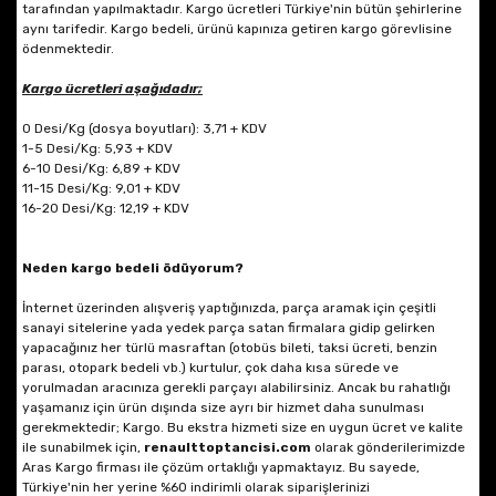
tarafından yapılmaktadır. Kargo ücretleri Türkiye'nin bütün şehirlerine
aynı tarifedir. Kargo bedeli, ürünü kapınıza getiren kargo görevlisine
ödenmektedir.
Kargo ücretleri aşağıdadır;
0 Desi/Kg (dosya boyutları): 3,71 + KDV
1-5 Desi/Kg: 5,93 + KDV
6-10 Desi/Kg: 6,89 + KDV
11-15 Desi/Kg: 9,01 + KDV
16-20 Desi/Kg: 12,19 + KDV
Neden kargo bedeli ödüyorum?
İnternet üzerinden alışveriş yaptığınızda, parça aramak için çeşitli
sanayi sitelerine yada yedek parça satan firmalara gidip gelirken
yapacağınız her türlü masraftan (otobüs bileti, taksi ücreti, benzin
parası, otopark bedeli vb.) kurtulur, çok daha kısa sürede ve
yorulmadan aracınıza gerekli parçayı alabilirsiniz. Ancak bu rahatlığı
yaşamanız için ürün dışında size ayrı bir hizmet daha sunulması
gerekmektedir; Kargo. Bu ekstra hizmeti size en uygun ücret ve kalite
ile sunabilmek için,
renaulttoptancisi.com
olarak gönderilerimizde
Aras Kargo firması ile çözüm ortaklığı yapmaktayız. Bu sayede,
Türkiye'nin her yerine %60 indirimli olarak siparişlerinizi