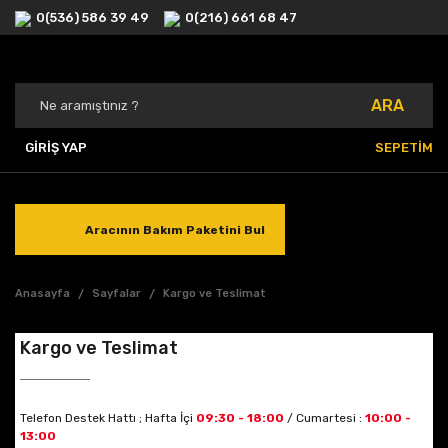
0(536) 586 39 49
0(216) 661 68 47
ARA
GİRİŞ YAP
SEPETİM
Aracının Bakım Paketini Bul
Anasayfa
Sayfalar
Kargo ve Teslimat
Kargo ve Teslimat
Telefon Destek Hattı ; Hafta İçi
09:30 - 18:00
/ Cumartesi :
10:00 -
13:00