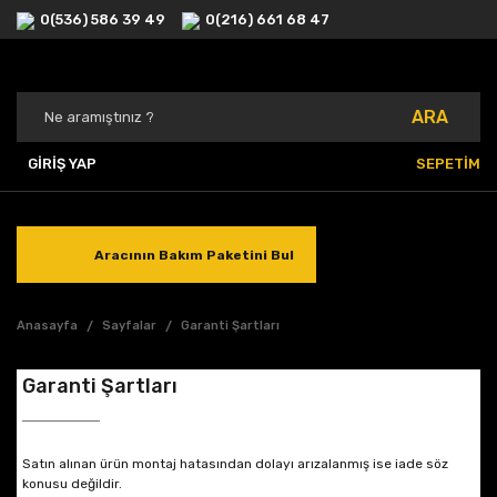
0(536) 586 39 49
0(216) 661 68 47
ARA
GİRİŞ YAP
SEPETİM
Aracının Bakım Paketini Bul
Anasayfa
Sayfalar
Garanti Şartları
Garanti Şartları
Satın alınan ürün montaj hatasından dolayı arızalanmış ise iade söz
konusu değildir.