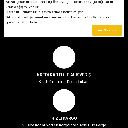
Arızalı çıkan ürünler ithalatçı firmaya gönderilir, onay geldiği taktirdir
ürün değişimi yapılır.
Garantili ürünler ürün sayfalarında belirtilmiştir.
Sitemizde satışa sunulmuş tüm ürünler 1 sene üretici firmaların
garantisi altındadır.
Tüm Sayfalar
KREDİ KARTI İLE ALIŞVERİŞ
Kredi Kartlarına Taksit İmkanı
HIZLI KARGO
15:00'a Kadar verilen Kargolarda Aynı Gün Kargo